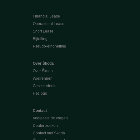
Financial Lease
Operational Lease
Short Lease
Bijtelling
Pseudo-eindheffing
Over Škoda
Over Škoda
Wielrennen
Geschiedenis
Het logo
Contact
Veelgestelde vragen
Dealer zoeken
Contact met Škoda