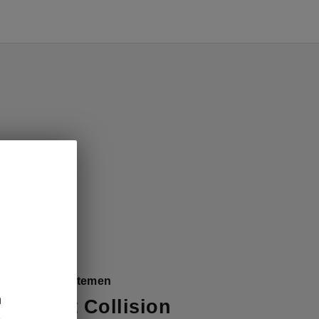
eiligheidssystemen
n
sist met Collision
e