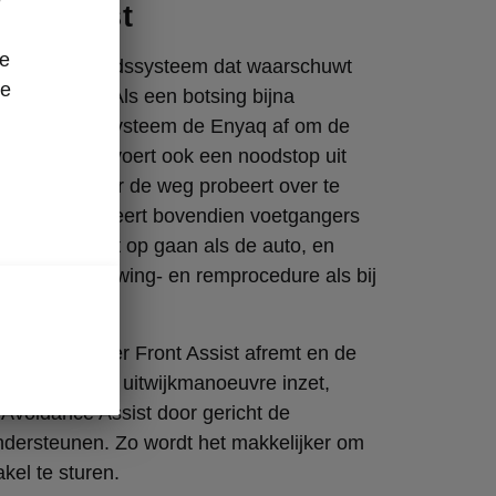
ce Assist
ze
s een veiligheidssysteem dat waarschuwt
re
aanrijdingen. Als een botsing bijna
 is, remt het systeem de Enyaq af om de
perken. Het voert ook een noodstop uit
nger of fietser de weg probeert over te
ysteem detecteert bovendien voetgangers
e dezelfde kant op gaan als de auto, en
lfde waarschuwing- en remprocedure als bij
tuaties, wanneer Front Assist afremt en de
elijkertijd een uitwijkmanoeuvre inzet,
n Avoidance Assist door gericht de
ndersteunen. Zo wordt het makkelijker om
kel te sturen.