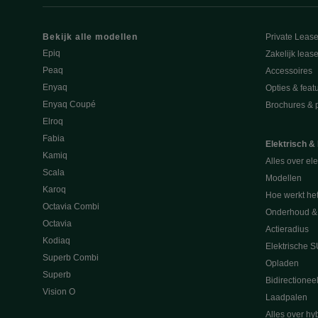
Bekijk alle modellen
Private Leas
Epiq
Zakelijk leas
Peaq
Accessoires
Enyaq
Opties & feat
Enyaq Coupé
Brochures & pr
Elroq
Fabia
Elektrisch &
Kamiq
Alles over ele
Scala
Modellen
Karoq
Hoe werkt he
Octavia Combi
Onderhoud & 
Octavia
Actieradius
Kodiaq
Elektrische 
Superb Combi
Opladen
Superb
Bidirectionee
Vision O
Laadpalen
Alles over hyb