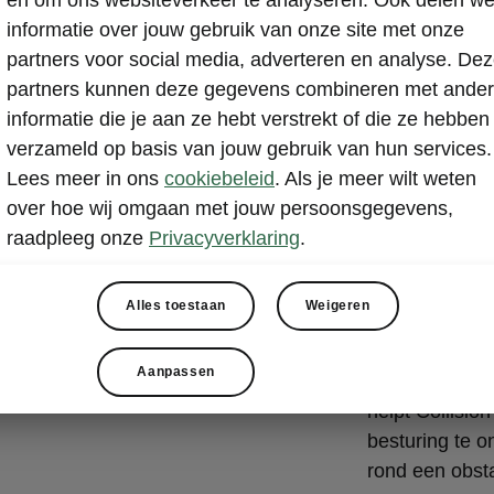
Avoidan
informatie over jouw gebruik van onze site met onze
partners voor social media, adverteren en analyse. De
Front Assist i
partners kunnen deze gegevens combineren met ande
bij dreigende 
informatie die je aan ze hebt verstrekt of die ze hebben
onvermijdelijk
verzameld op basis van jouw gebruik van hun services.
gevolgen te be
Lees meer in ons
cookiebeleid
. Als je meer wilt weten
als een voetga
over hoe wij omgaan met jouw persoonsgegevens,
steken. Het s
raadpleeg onze
Privacyverklaring
.
en fietsers di
gebruikt deze
voorliggers.
Alles toestaan
Weigeren
Bij kritieke si
Aanpassen
bestuurder teg
helpt Collisio
besturing te o
rond een obsta