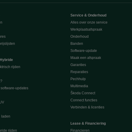
e
Service & Onderhoud
en
Alles over onze service
Werkplaatsafspraak
ures
Onderhoud
ijslijsten
Banden
Software-update
Maak een afspraak
 Hybride
Garanties
ktrisch rijden
Reparaties
Pechhulp
t?
Multimedia
software-updates
Škoda Connect
Connect functies
SUV
Verbinden & licenties
l laden
Lease & Financiering
ride rijden
Financieren