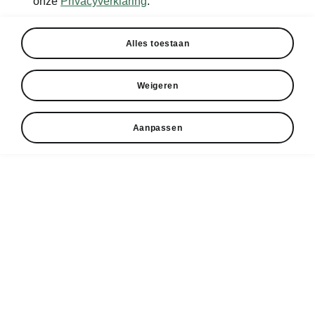
onze
Privacyverklaring
.
Alles toestaan
Weigeren
Aanpassen
5.000 km volledig gratis opladen.⁷
Maak een Epiq start: Opladen
op onze kosten⁷
Maak kennis met de Škoda Epiq: onze
compacte elektrische SUV die barst van de
ruimte en slimme features. Om je elektrische