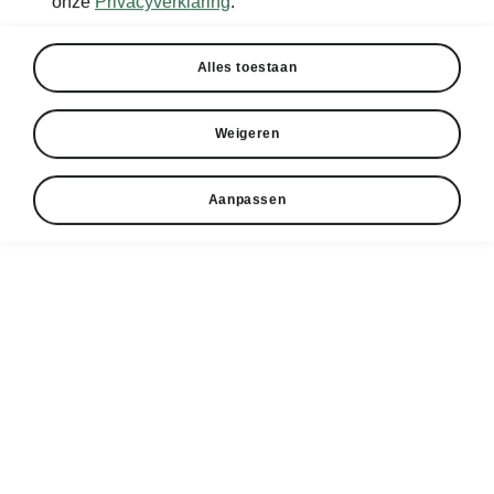
onze
Privacyverklaring
.
Alles toestaan
Weigeren
Aanpassen
Škoda Fabia Slimme kofferbak
Jassenplank
Waar leg je je jas, vest of paraplu? De
jassenplank onder de kofferbakbekleding biedt
een handige plek om dit soort spullen schoon
en netjes op te bergen.