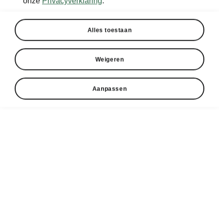
onze
Privacyverklaring
.
Alles toestaan
Weigeren
Aanpassen
Škoda Karoq veiligheidssystemen
Front Assist met predictieve
voetgangerdetectie
Front Assist waarschuwt voor dreigende
aanrijdingen. Wordt een botsing onvermijdelijk,
dan remt het systeem automatisch om de