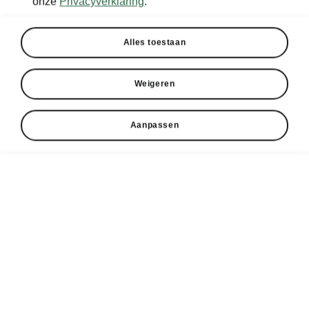
onze
Privacyverklaring
.
Alles toestaan
Weigeren
Aanpassen
Škoda Octavia Travel Assist