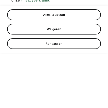
onze
Privacyverklaring
.
Alles toestaan
Weigeren
Aanpassen
Elektrisch rijden training