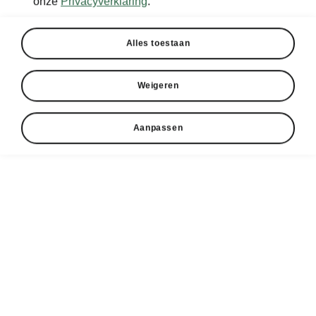
onze
Privacyverklaring
.
Alles toestaan
Weigeren
Aanpassen
Škoda Scala comfort
KESSY
Je hoeft je sleutel niet meer vast te houden om
de auto te openen of te vergrendelen. Met het
KESSY-systeem (Keyless Entry, Start and exit
SYstem) wordt de auto automatisch
ontgrendeld als je de deurgreep of koffergreep