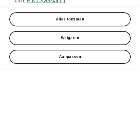
onze
Privacyverklaring
.
Alles toestaan
Weigeren
Aanpassen
Škoda Scala flexibele kofferbak
Cargo-elementen
In typische Škoda-stijl biedt de koffer van de
Scala veel praktische functies. Voorwerpen kun
je vastmaken met bevestigingselementen,
zodat dozen en tassen niet meer rondslippen.
De elementen kun je opvouwen en onder de