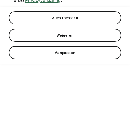
onze
Privacyverklaring
.
Alles toestaan
Weigeren
Aanpassen
Škoda Superb design
Betoverende schoonheid
De Škoda Superb valt op door zijn slanke,
duidelijke lijnen en nieuwe LED-
matrixkoplampen, geïnspireerd op Boheems
kristal. De expressieve voorbumper, het
achthoekige radiatorrooster met een gedurfde