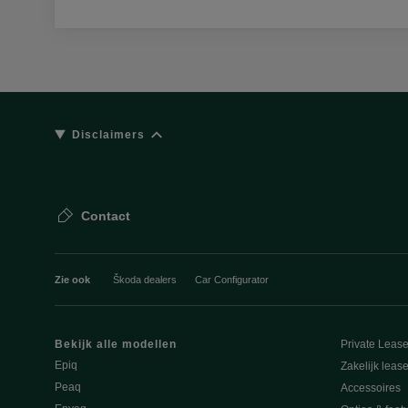
Disclaimers
Contact
Zie ook
Škoda dealers
Car Configurator
Bekijk alle modellen
Private Leas
Epiq
Zakelijk leas
Peaq
Accessoires