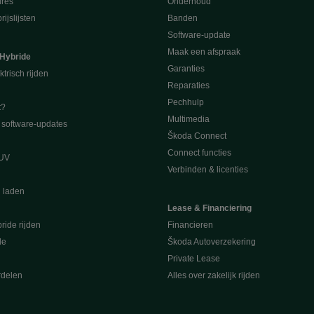
ures
Onderhoud
ijslijsten
Banden
Software-update
Maak een afspraak
 Hybride
Garanties
ktrisch rijden
Reparaties
Pechhulp
t?
Multimedia
software-updates
Škoda Connect
Connect functies
SUV
Verbinden & licenties
l laden
Lease & Financiering
ride rijden
Financieren
de
Škoda Autoverzekering
Private Lease
rdelen
Alles over zakelijk rijden