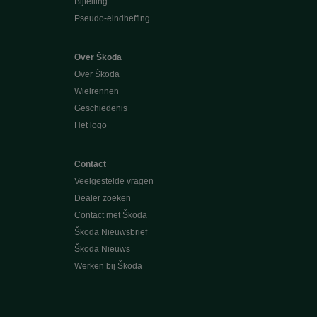
Bijtelling
Pseudo-eindheffing
Over Škoda
Over Škoda
Wielrennen
Geschiedenis
Het logo
Contact
Veelgestelde vragen
Dealer zoeken
Contact met Škoda
Škoda Nieuwsbrief
Škoda Nieuws
Werken bij Škoda