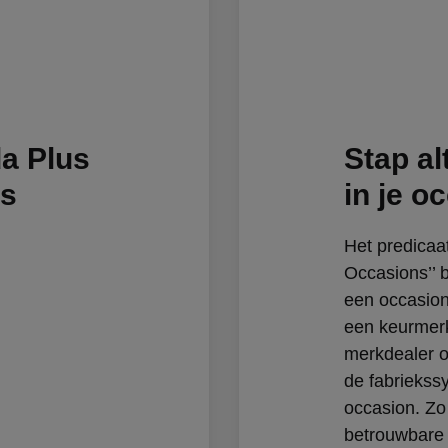
a Plus
Stap al
ns
in je o
Het predicaa
Occasions’’ 
een occasion
een keurmerk
merkdealer o
de fabriekss
occasion. Zo 
betrouwbare 