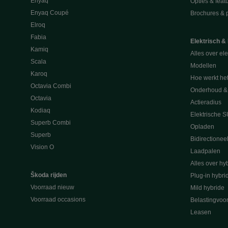
Enyaq
Opties & feat
Enyaq Coupé
Brochures & pr
Elroq
Fabia
Elektrisch &
Kamiq
Alles over ele
Scala
Modellen
Karoq
Hoe werkt he
Octavia Combi
Onderhoud & 
Octavia
Actieradius
Kodiaq
Elektrische 
Superb Combi
Opladen
Superb
Bidirectionee
Vision O
Laadpalen
Alles over hyb
Škoda rijden
Plug-in hybri
Voorraad nieuw
Mild hybride
Voorraad occasions
Belastingvoo
Leasen