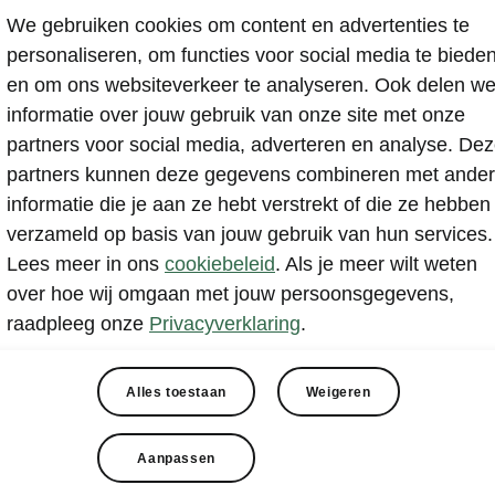
We gebruiken cookies om content en advertenties te
personaliseren, om functies voor social media te biede
en om ons websiteverkeer te analyseren. Ook delen w
informatie over jouw gebruik van onze site met onze
partners voor social media, adverteren en analyse. De
partners kunnen deze gegevens combineren met ande
iet zomaar een gebruik
informatie die je aan ze hebt verstrekt of die ze hebben
verzameld op basis van jouw gebruik van hun services.
auto
Lees meer in ons
cookiebeleid
. Als je meer wilt weten
over hoe wij omgaan met jouw persoonsgegevens,
raadpleeg onze
Privacyverklaring
.
Alles toestaan
Weigeren
 Fabia Combi is ook als occasion een succesvol model. 
want er is ruim keus uit motoren en aantrekkelijke uitvoer
Aanpassen
a Combi biedt een volwassen rijgedrag en het ontwerp i
als stijlvol. Een gebruikte Fabia Combi in topstaat vind je b