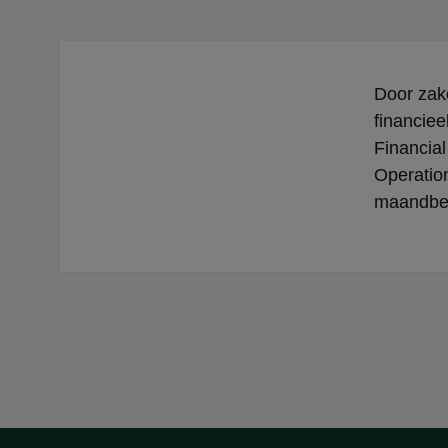
Door zakel
financiee
Financial
Operation
maandbed