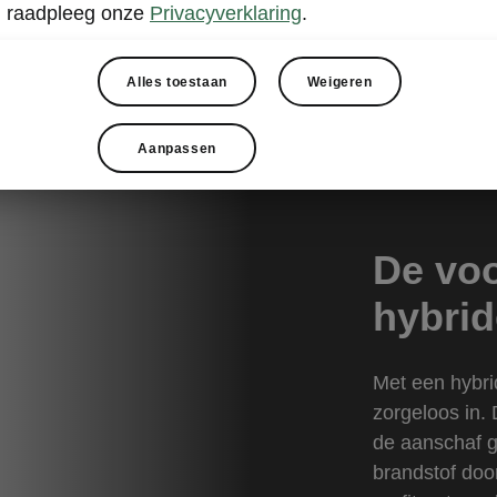
raadpleeg onze
Privacyverklaring
.
Alles toestaan
Weigeren
Aanpassen
De voo
hybrid
Met een hybri
zorgeloos in.
de aanschaf 
brandstof door