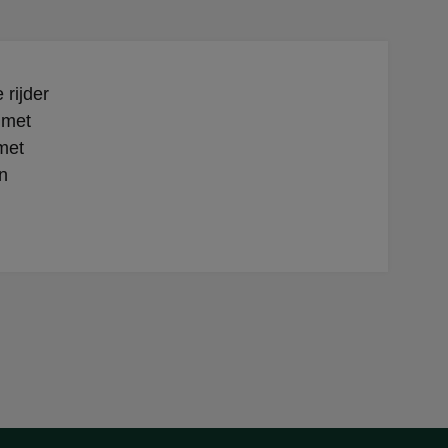
 rijder
 met
met
n