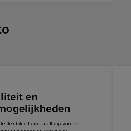
to
liteit en
mogelijkheden
e flexibiliteit om na afloop van de
over te stappen op een nieuw