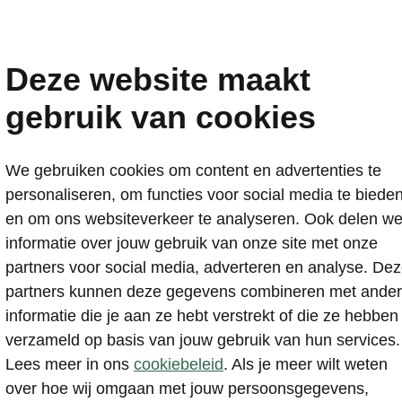
easen
Deze website maakt
gebruik van cookies
le voordelen van hybr
We gebruiken cookies om content en advertenties te
personaliseren, om functies voor social media te biede
jden voor een vast bed
en om ons websiteverkeer te analyseren. Ook delen w
informatie over jouw gebruik van onze site met onze
partners voor social media, adverteren en analyse. De
partners kunnen deze gegevens combineren met ande
informatie die je aan ze hebt verstrekt of die ze hebben
e auto combineert alle voordelen van de brandstofmotor
verzameld op basis van jouw gebruik van hun services.
n comfortabele aandrijving van een elektrische auto. Le
Lees meer in ons
cookiebeleid
. Als je meer wilt weten
uto privé of zakelijk? Dan geniet je van deze voordelen 
over hoe wij omgaan met jouw persoonsgegevens,
dbedrag. Je ontdekt hier hoe dit werkt.