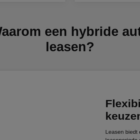
aarom een hybride au
leasen?
Flexibi
keuze
Leasen biedt d
leaseperiode 