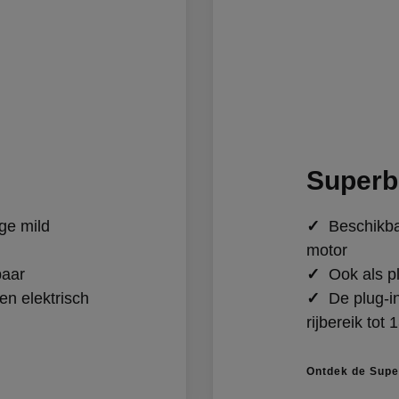
Superb
ge mild
✓
Beschikbaa
motor
baar
✓
Ook als pl
en elektrisch
✓
De plug-in
rijbereik tot
Ontdek de Supe