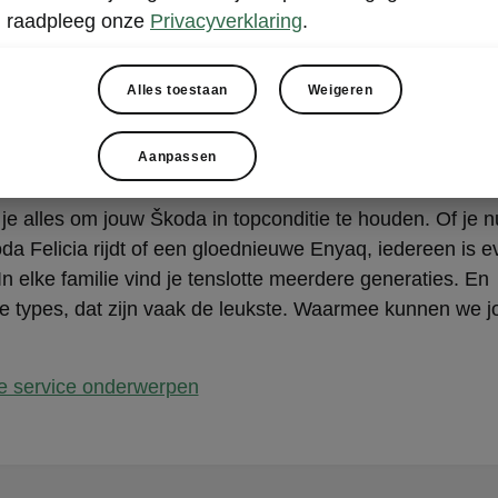
raadpleeg onze
Privacyverklaring
.
uw Škoda in topcondi
Alles toestaan
Weigeren
Aanpassen
 je alles om jouw Škoda in topconditie te houden. Of je 
a Felicia rijdt of een gloednieuwe Enyaq, iedereen is e
n elke familie vind je tenslotte meerdere generaties. En
e types, dat zijn vaak de leukste. Waarmee kunnen we j
le service onderwerpen