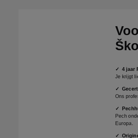
Voo
Ško
✓ 4 jaar 
Je krijgt 
✓ Gecerti
Ons profe
✓ Pechh
Pech onde
Europa.
✓ Origin