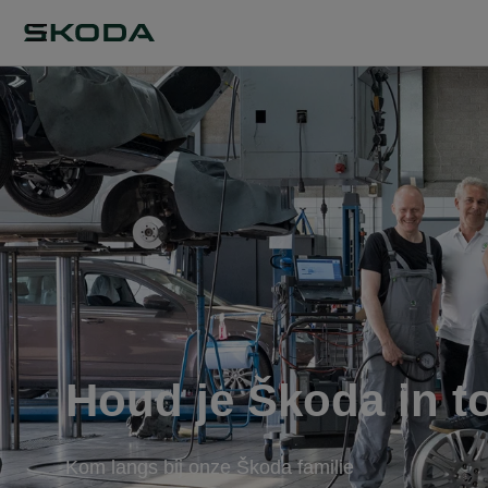
Houd je Škoda in t
Kom langs bij onze Škoda familie