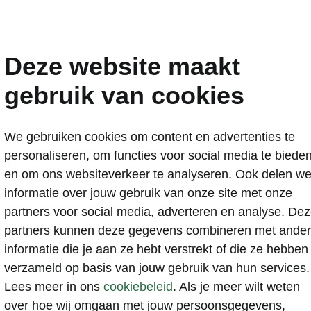
e afspraak maken
Deze website maakt
gebruik van cookies
e helpen je graag dire
We gebruiken cookies om content en advertenties te
personaliseren, om functies voor social media te biede
met:
en om ons websiteverkeer te analyseren. Ook delen w
informatie over jouw gebruik van onze site met onze
partners voor social media, adverteren en analyse. De
partners kunnen deze gegevens combineren met ande
informatie die je aan ze hebt verstrekt of die ze hebben
verzameld op basis van jouw gebruik van hun services.
Hulp bij pech onderweg
Contact met een deal
Lees meer in ons
cookiebeleid
. Als je meer wilt weten
over hoe wij omgaan met jouw persoonsgegevens,