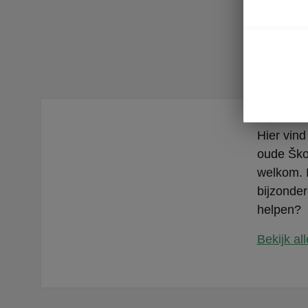
Jo
Hier vind
oude Škod
welkom. I
bijzonder
helpen?
Bekijk al