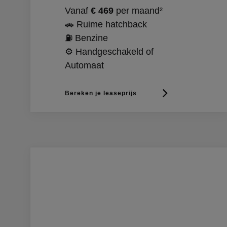
Vanaf
€ 469
per maand²
🚗 Ruime hatchback
⛽ Benzine
⚙️ Handgeschakeld of
Automaat
Bereken je leaseprijs