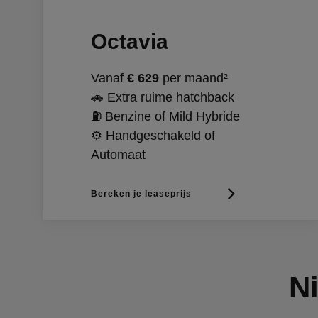
Octavia
Vanaf
€ 629
per maand²
🚗 Extra ruime hatchback
⛽ Benzine of Mild Hybride
⚙️ Handgeschakeld of
Automaat
Bereken je leaseprijs
N