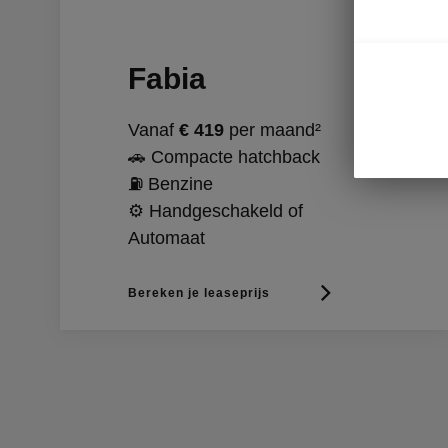
Fabia
Vanaf
€ 419
per maand²
🚗 Compacte hatchback
⛽ Benzine
⚙️ Handgeschakeld of
Automaat
Bereken je leaseprijs