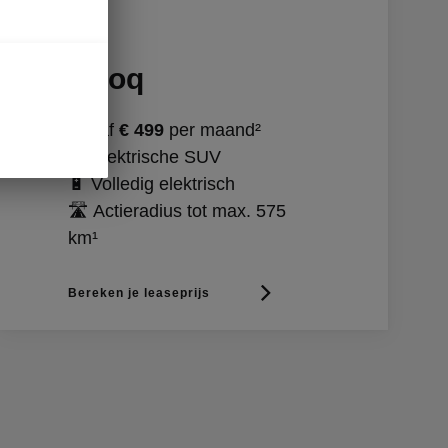
Elroq
Vanaf
€ 499
per maand²
🚗 Elektrische SUV
🔋 Volledig elektrisch
🛣️ Actieradius tot max. 575
km¹
Bereken je leaseprijs