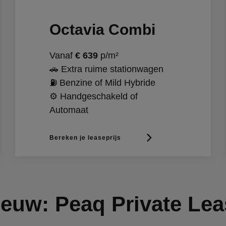
Octavia Combi
Vanaf
€ 639
p/m²
🚗 Extra ruime stationwagen
⛽ Benzine of Mild Hybride
⚙️ Handgeschakeld of
Automaat
Bereken je leaseprijs
ieuw: Peaq Private Lea