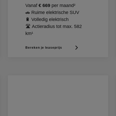
Vanaf
€ 669
per maand²
🚗 Ruime elektrische SUV
🔋 Volledig elektrisch
🛣️ Actieradius tot max. 582
km¹
Bereken je leaseprijs