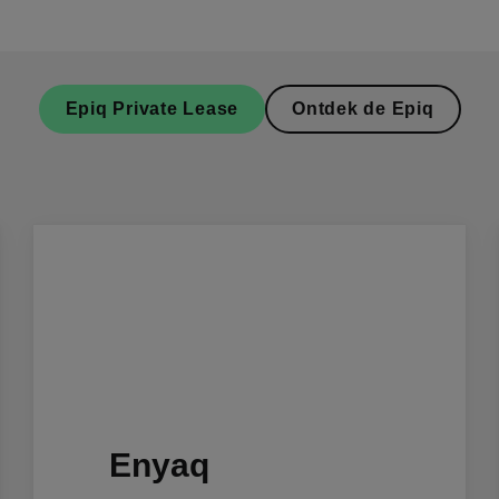
Epiq Private Lease
Ontdek de Epiq
Enyaq