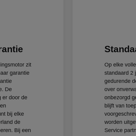
rantie
Standaa
ingsmotor zit
Op elke volle
jaar garantie
standaard 2 j
antie
gedurende d
e. De
over onverwa
g er door de
onbezorgd ge
 en
blijft van to
nt bij elke
voorgeschrev
rland de
worden uitge
eren. Bij een
Service part