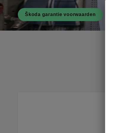
Škoda garantie voorwaarden
Bij Škoda
standaard
12 jaar o
Voor elek