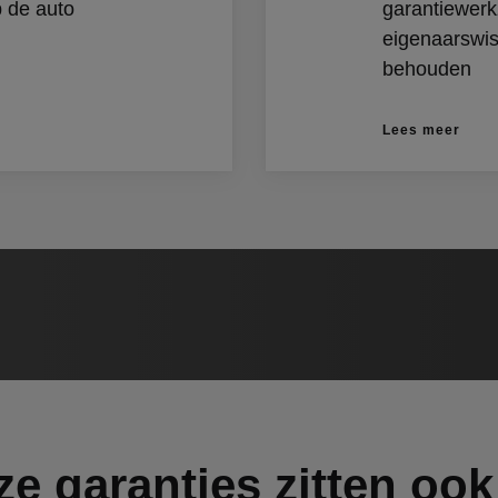
p de auto
garantiewerk
eigenaarswiss
behouden
Lees meer
ze garanties zitten ook