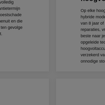
olledig
ntietermijn
Op elke hoog
 roestschade
hybride mode
enuit en die
van 8 jaar o
 ten gevolge
reparaties, 
t.
beste naar j
opgeleide te
hoogvoltaccu
verzekerd va
onnodige st