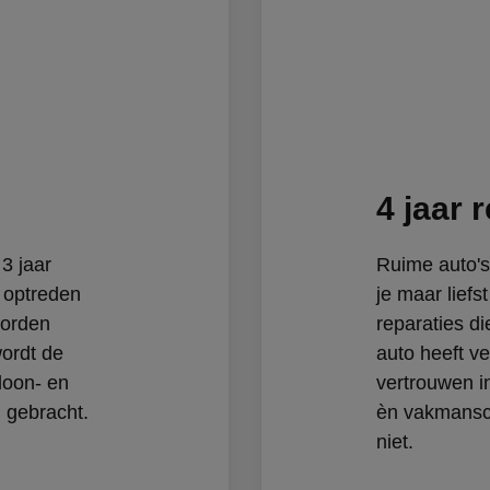
4 jaar 
3 jaar
Ruime auto's
n optreden
je maar liefs
worden
reparaties d
wordt de
auto heeft ve
loon- en
vertrouwen i
 gebracht.
èn vakmansc
niet.