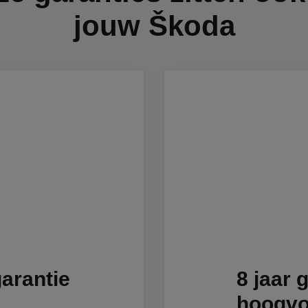
jouw Škoda
garantie
8 jaar 
hoogvo