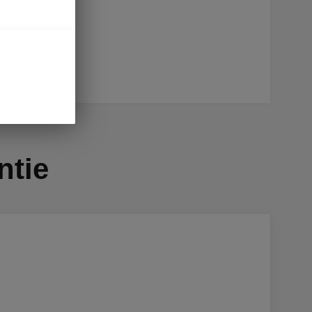
en
rgeloos
ntie