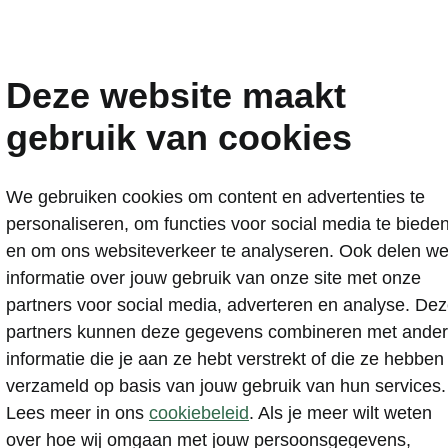
Deze website maakt
gebruik van cookies
Ontdek de garanties e
We gebruiken cookies om content en advertenties te
personaliseren, om functies voor social media te biede
service van Škoda
en om ons websiteverkeer te analyseren. Ook delen w
informatie over jouw gebruik van onze site met onze
partners voor social media, adverteren en analyse. De
partners kunnen deze gegevens combineren met ande
informatie die je aan ze hebt verstrekt of die ze hebben
 profiteer je van uitgebreide garanties en service. Je krij
verzameld op basis van jouw gebruik van hun services.
 4 jaar garantie, 4 jaar reparatiegarantie, 3 jaar lakgaran
Lees meer in ons
cookiebeleid
. Als je meer wilt weten
p de carrosserie.
over hoe wij omgaan met jouw persoonsgegevens,
trische modellen geldt 2 jaar standaardgarantie en krijg 