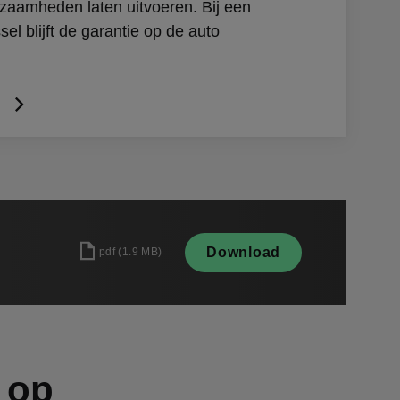
zaamheden laten uitvoeren. Bij een
el blijft de garantie op de auto
Download
pdf
(
1.9 MB
)
 op