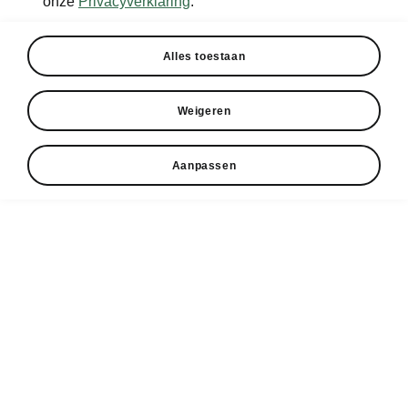
onze
Privacyverklaring
.
Alles toestaan
Private Lease
Financial Lease
Zakelijk leasen
Operational
Bekijk alle
Service &
Lease
Weigeren
Onderhoud
modellen
Accessoires
Short Lease
Alles over onze
Epiq
Opties &
service
features
Bijtelling
Aanpassen
Peaq
Werkplaatsafspraak
Brochures &
Pseudo-
Enyaq
prijslijsten
eindheffing
Onderhoud
Enyaq Coupé
Banden
Elroq
Elektrisch &
Over Škoda
Software-update
Hybride
Fabia
Over Škoda
Maak een
Alles over
afspraak
Kamiq
elektrisch rijden
Wielrennen
Garanties
Scala
Modellen
Geschiedenis
Reparaties
Karoq
Hoe werkt het?
Het logo
Pechhulp
Octavia Combi
Onderhoud &
software-