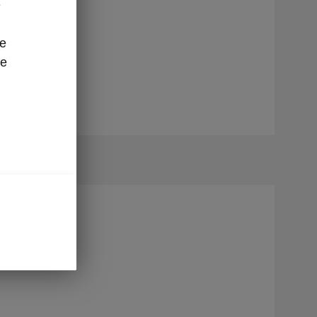
e
ze
ak plannen.
re
paratie,