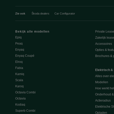
Zie ook
Škoda dealers
Car Configurator
Bekijk alle modellen
Private Leas
Epiq
Zakelijk leas
Peaq
Accessoires
Enyaq
Opties & feat
Enyaq Coupé
Brochures & pr
Elroq
Fabia
Elektrisch &
Kamiq
Alles over ele
Scala
Modellen
Karoq
Hoe werkt he
Octavia Combi
Onderhoud & 
Octavia
Actieradius
Kodiaq
Elektrische 
Superb Combi
Opladen