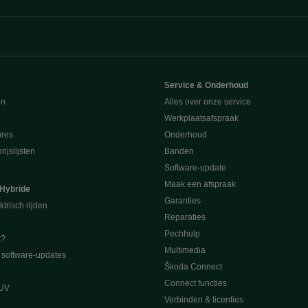
e
Service & Onderhoud
en
Alles over onze service
Werkplaatsafspraak
ures
Onderhoud
ijslijsten
Banden
Software-update
Maak een afspraak
 Hybride
Garanties
ktrisch rijden
Reparaties
Pechhulp
t?
Multimedia
software-updates
Škoda Connect
Connect functies
SUV
Verbinden & licenties