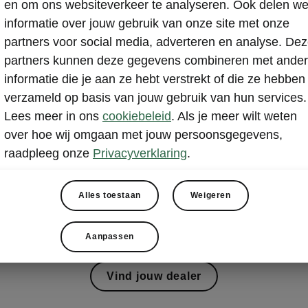
en om ons websiteverkeer te analyseren. Ook delen w
Werkplaatsafspraak plannen
informatie over jouw gebruik van onze site met onze
partners voor social media, adverteren en analyse. De
r onderhoud of reparatie kunt je direct online en afspra
partners kunnen deze gegevens combineren met ande
line een afspraak voor periodiek onderhoud en APK, re
informatie die je aan ze hebt verstrekt of die ze hebben
bandenwissel of airco- en seizoenchecks
verzameld op basis van jouw gebruik van hun services.
Lees meer in ons
cookiebeleid
. Als je meer wilt weten
over hoe wij omgaan met jouw persoonsgegevens,
raadpleeg onze
Privacyverklaring
.
Alles toestaan
Weigeren
Express Service
Aanpassen
Vind jouw dealer