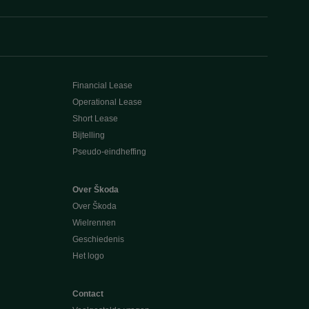
Financial Lease
Operational Lease
Short Lease
Bijtelling
Pseudo-eindheffing
Over Škoda
Over Škoda
Wielrennen
Geschiedenis
Het logo
Contact