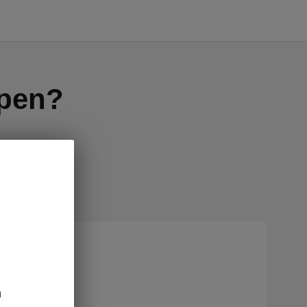
lpen?
n