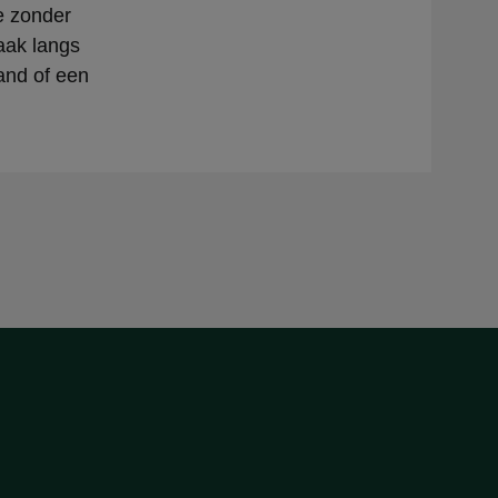
e zonder
aak langs
band of een