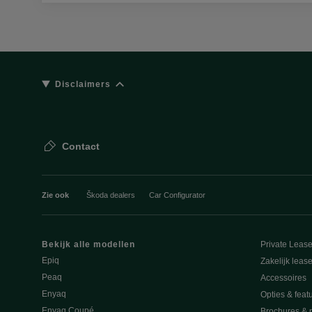
Disclaimers
Contact
Zie ook
Škoda dealers
Car Configurator
Bekijk alle modellen
Private Leas
Epiq
Zakelijk leas
Peaq
Accessoires
Enyaq
Opties & feat
Enyaq Coupé
Brochures & pr