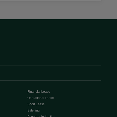
Financial Lease
Operational Lease
Short Lease
Bijtelling
Pseudo-eindheffing