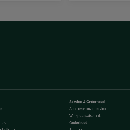
e
Service & Onderhoud
en
Alles over onze service
Werkplaatsafspraak
ures
Onderhoud
ijslijsten
Banden