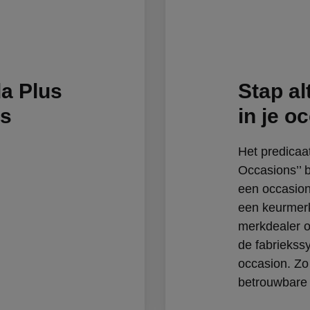
a Plus
Stap al
ns
in je o
Het predicaa
Occasions’’ 
een occasion
een keurmerk
merkdealer o
de fabriekss
occasion. Zo 
betrouwbare 