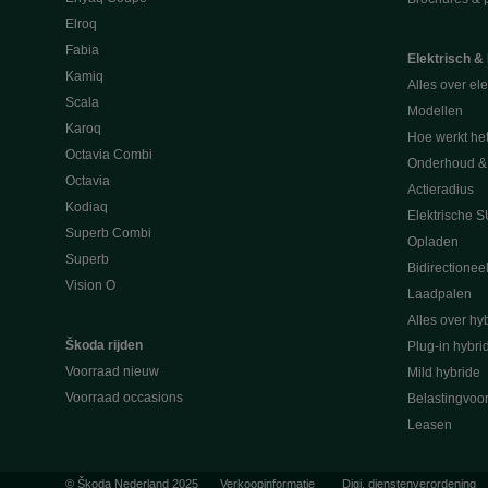
Elroq
Fabia
Elektrisch &
Kamiq
Alles over ele
Scala
Modellen
Karoq
Hoe werkt he
Octavia Combi
Onderhoud & 
Octavia
Actieradius
Kodiaq
Elektrische 
Superb Combi
Opladen
Superb
Bidirectionee
Vision O
Laadpalen
Alles over hyb
Škoda rijden
Plug-in hybri
Voorraad nieuw
Mild hybride
Voorraad occasions
Belastingvoo
Leasen
© Škoda Nederland 2025
Verkoopinformatie
Digi. dienstenverordening