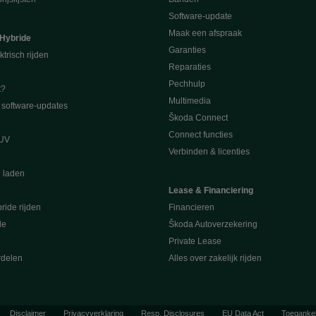
Software-update
Maak een afspraak
 Hybride
Garanties
ktrisch rijden
Reparaties
Pechhulp
t?
Multimedia
software-updates
Škoda Connect
Connect functies
SUV
Verbinden & licenties
l laden
Lease & Financiering
ride rijden
Financieren
de
Škoda Autoverzekering
Private Lease
rdelen
Alles over zakelijk rijden
Disclaimer
Privacyverklaring
Resp. Disclosures
EU Data Act
Toegankel