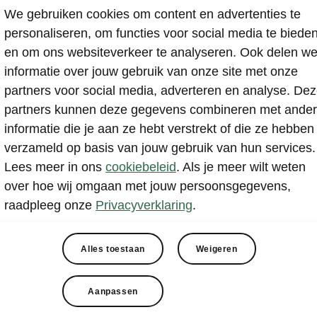
We gebruiken cookies om content en advertenties te
personaliseren, om functies voor social media te biede
en om ons websiteverkeer te analyseren. Ook delen w
informatie over jouw gebruik van onze site met onze
partners voor social media, adverteren en analyse. De
partners kunnen deze gegevens combineren met ande
informatie die je aan ze hebt verstrekt of die ze hebben
iet zomaar een gebruik
verzameld op basis van jouw gebruik van hun services.
auto
Lees meer in ons
cookiebeleid
. Als je meer wilt weten
over hoe wij omgaan met jouw persoonsgegevens,
raadpleeg onze
Privacyverklaring
.
Alles toestaan
Weigeren
Kamiq is ook als occasion een succesvol model. Dat is 
s ruim keus uit motoren en aantrekkelijke uitvoeringen. E
Aanpassen
dt een volwassen rijgedrag en het ontwerp is even tijdlo
 Een gebruikte Kamiq in topstaat vind je bij de
Škoda deale