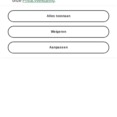
onze
Privacyverklaring
.
Alles toestaan
Weigeren
Aanpassen
Škoda Octavia Combi design
Een zelfverzekerde look
De opvallende neus springt meteen in het oog
met zijn brede grille met verticale spijlen, die
naadloos overloopt in de smalle
ledmatrixkoplampen van de tweede generatie
— voorzien van verlichting voor alle