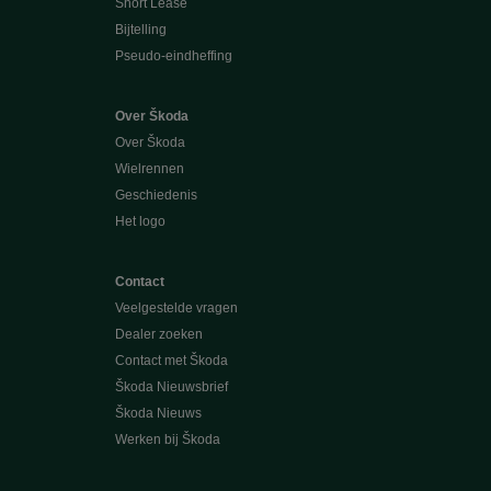
Short Lease
Bijtelling
Pseudo-eindheffing
Over Škoda
Over Škoda
Wielrennen
Geschiedenis
Het logo
Contact
Veelgestelde vragen
Dealer zoeken
Contact met Škoda
Škoda Nieuwsbrief
Škoda Nieuws
Werken bij Škoda