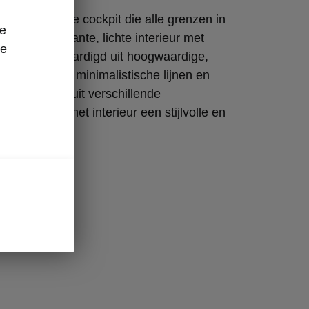
ultramoderne cockpit die alle grenzen in
ze
legt. Het elegante, lichte interieur met
re
lijnen is vervaardigd uit hoogwaardige,
aterialen. De minimalistische lijnen en
ng, met keuze uit verschillende
ties, geven het interieur een stijlvolle en
feer.