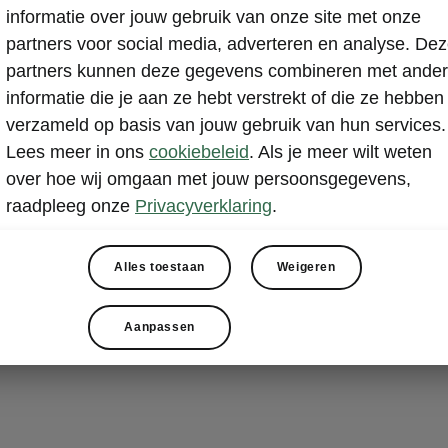
informatie over jouw gebruik van onze site met onze
Welkom in een 
partners voor social media, adverteren en analyse. De
zijn klasse ver
partners kunnen deze gegevens combineren met ande
vloeiende sier
informatie die je aan ze hebt verstrekt of die ze hebben
extra zachte m
verzameld op basis van jouw gebruik van hun services.
sfeerverlichti
Lees meer in ons
cookiebeleid
. Als je meer wilt weten
kleurencombina
over hoe wij omgaan met jouw persoonsgegevens,
uitnodigende s
raadpleeg onze
Privacyverklaring
.
Alles toestaan
Weigeren
Aanpassen