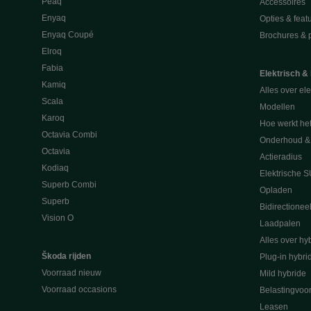
Peaq
Accessoires
Enyaq
Opties & feat
Enyaq Coupé
Brochures & pr
Elroq
Fabia
Elektrisch &
Kamiq
Alles over ele
Scala
Modellen
Karoq
Hoe werkt he
Octavia Combi
Onderhoud & 
Octavia
Actieradius
Kodiaq
Elektrische 
Superb Combi
Opladen
Superb
Bidirectionee
Vision O
Laadpalen
Alles over hyb
Škoda rijden
Plug-in hybri
Voorraad nieuw
Mild hybride
Voorraad occasions
Belastingvoo
Leasen