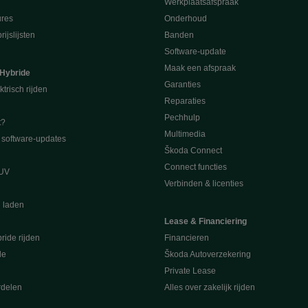
Werkplaatsafspraak
ures
Onderhoud
ijslijsten
Banden
Software-update
Maak een afspraak
 Hybride
Garanties
ktrisch rijden
Reparaties
Pechhulp
t?
Multimedia
software-updates
Škoda Connect
Connect functies
SUV
Verbinden & licenties
l laden
Lease & Financiering
ride rijden
Financieren
de
Škoda Autoverzekering
Private Lease
rdelen
Alles over zakelijk rijden