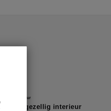
 Combi interieur
n
rn en gezellig interieur
e