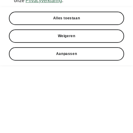
onze
Privacyverklaring
.
Alles toestaan
Weigeren
Aanpassen
Škoda Superb Combi – Comfort
Welkom aan boord
In- en uitstappen wordt eenvoudig met Smart
Comfort Entry. Zodra je de Superb Combi
ontgrendelt en de voorste deur opent, beweegt
de bestuurdersstoel naar de voor jou
opgeslagen positie, met ongeveer 10 cm extra