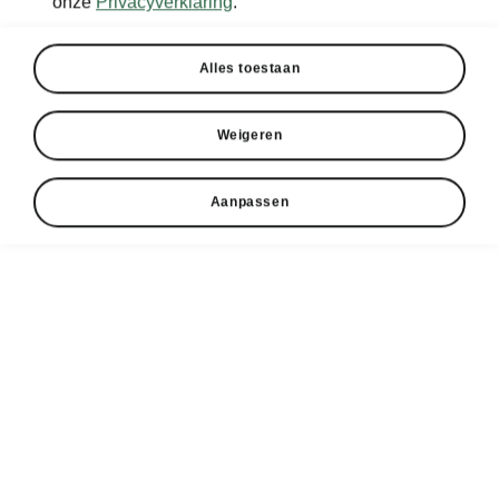
onze
Privacyverklaring
.
Alles toestaan
Weigeren
Aanpassen
Škoda Superb Combi – Interieur
Schoonheid in alle eenvoud
De bestuurdersruimte wordt gekenmerkt door
een multifunctioneel stuur met het nieuwe
Škoda-logo in 2D in het midden. Het interieur is
afgewerkt met decoratieve elementen in een
unieke, matte zwarte chroomkleur. Het