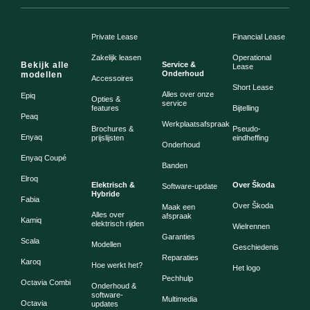
Private Lease
Financial Lease
Zakelijk leasen
Operational
Bekijk alle
Service &
Lease
Onderhoud
modellen
Accessoires
Short Lease
Alles over onze
Epiq
Opties &
service
features
Bijtelling
Peaq
Werkplaatsafspraak
Brochures &
Pseudo-
Enyaq
prijslijsten
eindheffing
Onderhoud
Enyaq Coupé
Banden
Elroq
Elektrisch &
Over Škoda
Software-update
Hybride
Fabia
Over Škoda
Maak een
Alles over
afspraak
Kamiq
elektrisch rijden
Wielrennen
Garanties
Scala
Modellen
Geschiedenis
Reparaties
Karoq
Hoe werkt het?
Het logo
Pechhulp
Octavia Combi
Onderhoud &
software-
Multimedia
Octavia
updates