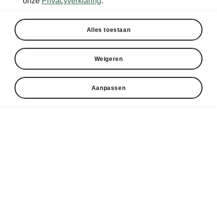
onze
Privacyverklaring
.
Alles toestaan
Weigeren
Aanpassen
Škoda Superb Combi –
Veiligheidssystemen
Front Assist met Collision
Avoidance Assist
Front Assist is een veiligheidssysteem dat
waarschuwt voor dreigende aanrijdingen en,