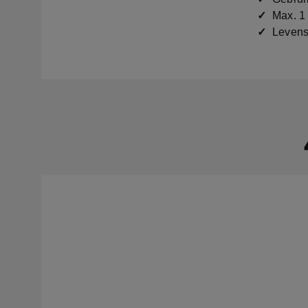
✓
Max. 1 
✓
Levensl