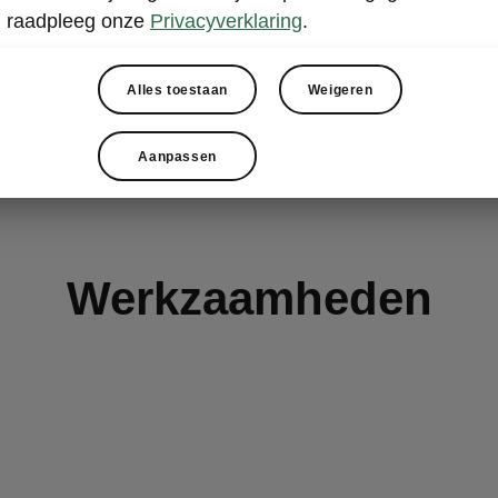
uto in topconditie.
raadpleeg onze
Privacyverklaring
.
Alles toestaan
Weigeren
Maak een afspraak
Aanpassen
Werkzaamheden