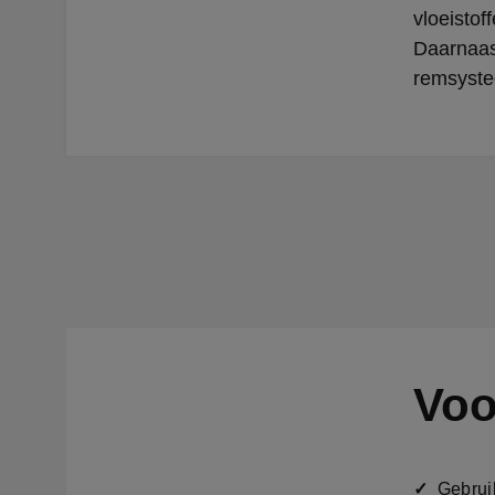
vloeistof
Daarnaas
remsyste
Voo
✓
Gebruik