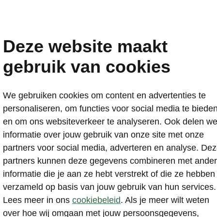
Deze website maakt
gebruik van cookies
Variabel onderhoud
We gebruiken cookies om content en advertenties te
personaliseren, om functies voor social media te biede
en om ons websiteverkeer te analyseren. Ook delen w
informatie over jouw gebruik van onze site met onze
partners voor social media, adverteren en analyse. De
is hét moment voor Škoda Long Life onderhoud? Daar h
partners kunnen deze gegevens combineren met ande
 over na te denken, de boordcomputer van je Škoda berek
informatie die je aan ze hebt verstrekt of die ze hebben
van je rijgedrag en gereden kilometers. Dit kan tot 30.00
verzameld op basis van jouw gebruik van hun services.
 of 2 jaar zijn.
Lees meer in ons
cookiebeleid
. Als je meer wilt weten
oudig online een werkplaatsafspraak in bij jouw Škoda-
over hoe wij omgaan met jouw persoonsgegevens,