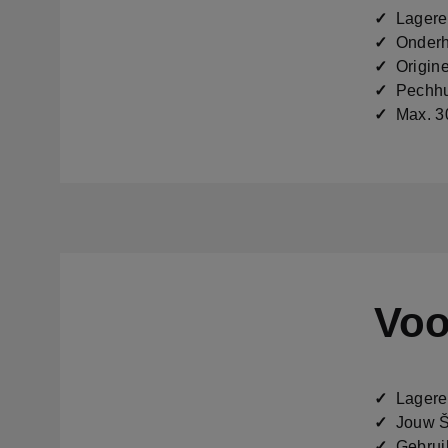
✓
Lagere p
✓
Onderho
✓
Origine
✓
Pechhu
✓
Max. 30
Voo
✓
Lagere p
✓
Jouw Šk
✓
Gebruik