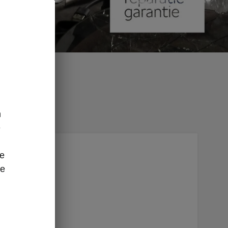
n
e
ze
oef je
re
ent dit
0
dealer en