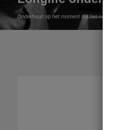
Onderhoud op het moment dat het nodig is
Wanneer 
zelf niet
op basis 
kilometer*
Plan eenv