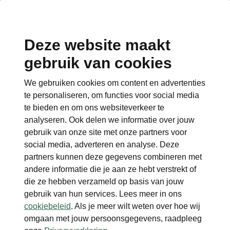
Deze website maakt
De pseudo-
gebruik van cookies
eindheffing
We gebruiken cookies om content en advertenties
te personaliseren, om functies voor social media
Rijd je een auto van de zaak? Of
te bieden en om ons websiteverkeer te
ben je werkgever? Vanaf 1 januari
analyseren. Ook delen we informatie over jouw
2027 veranderen de fiscale regels.
gebruik van onze site met onze partners voor
We leggen graag helder uit wat dit
social media, adverteren en analyse. Deze
voor jou betekent.
partners kunnen deze gegevens combineren met
andere informatie die je aan ze hebt verstrekt of
Wat verandert er precies?
De
die ze hebben verzameld op basis van jouw
overheid voert een nieuwe regel in:
gebruik van hun services. Lees meer in ons
de pseudo-eindheffing. Een lastig
cookiebeleid
. Als je meer wilt weten over hoe wij
woord, maar het komt erop neer:
omgaan met jouw persoonsgegevens, raadpleeg
werkgevers gaan extra belasting