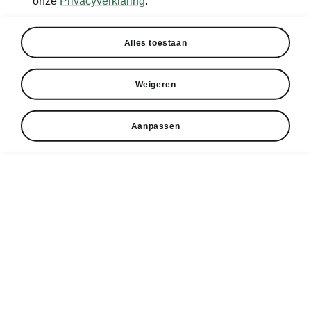
onze
Privacyverklaring
.
betalen voor auto’s met een
verbrandingsmotor. Dit geldt voor
benzine, diesel, LPG, maar ook voor
Alles toestaan
(plug-in) hybrides. Het doel is
simpel: zorgen dat we met z’n allen
Weigeren
sneller elektrisch gaan rijden.
Voor wie geldt dit?
De heffing is
Aanpassen
voor rekening van de werkgever.
Stelt jouw bedrijf een auto ter
beschikking die ook privé
gebruikt mag worden? Dan
betaalt het bedrijf hiervoor de
pseudo-eindheffing
Let op: ook woon-werkverkeer
telt hierbij als privégebruik.
Goed nieuws: Rijd je volledig
elektrisch of op waterstof? Dan