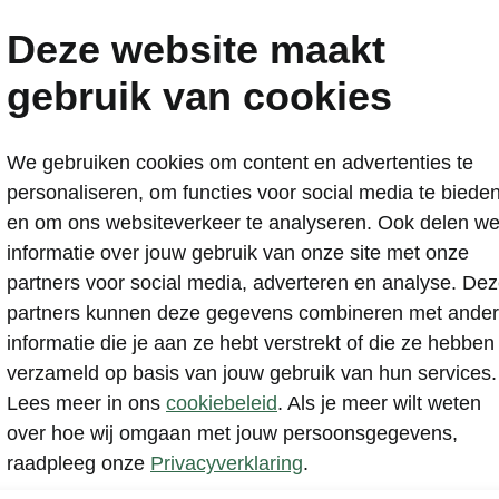
Deze website maakt
gebruik van cookies
We gebruiken cookies om content en advertenties te
personaliseren, om functies voor social media te biede
es wat je moet weten 
en om ons websiteverkeer te analyseren. Ook delen w
informatie over jouw gebruik van onze site met onze
Škoda zakelijk rijden
partners voor social media, adverteren en analyse. De
partners kunnen deze gegevens combineren met ande
informatie die je aan ze hebt verstrekt of die ze hebben
verzameld op basis van jouw gebruik van hun services.
Lees meer in ons
cookiebeleid
. Als je meer wilt weten
zzp’er, mkb-er, ondernemer of werknemer bent: voor zake
over hoe wij omgaan met jouw persoonsgegevens,
s Škoda altijd een goede optie. Op deze pagina ontdek je 
raadpleeg onze
Privacyverklaring
.
rijden. Welke leasevormen zijn er? Hoeveel bijtelling betaa
? Is elektrisch rijden interessant? Hier vind je alle antwoo