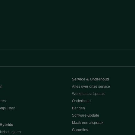
e
Service & Onderhoud
en
Alles over onze service
Werkplaatsafspraak
ures
Onderhoud
ijslijsten
Banden
Software-update
Maak een afspraak
 Hybride
Garanties
ktrisch rijden