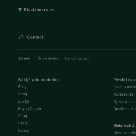
Disclaimers
Contact
Zie ook
Škoda dealers
Car Configurator
Bekijk alle modellen
Private Leas
Epiq
Zakelijk leas
Peaq
Accessoires
Enyaq
Opties & feat
Enyaq Coupé
Brochures & pr
Elroq
Fabia
Elektrisch &
Kamiq
Alles over ele