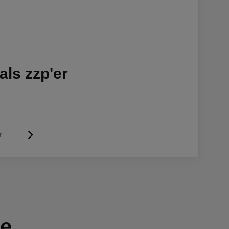
als zzp'er
r
ke