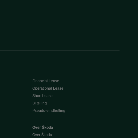
Financial Lease
Operational Lease
Short Lease
Bijtelling
Pseudo-eindheffing
Over Škoda
Over Škoda