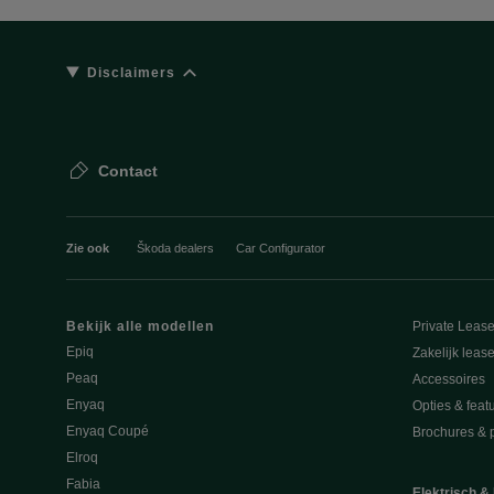
Disclaimers
Contact
Zie ook
Škoda dealers
Car Configurator
Bekijk alle modellen
Private Leas
Epiq
Zakelijk leas
Peaq
Accessoires
Enyaq
Opties & feat
Enyaq Coupé
Brochures & pr
Elroq
Fabia
Elektrisch &