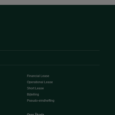
Financial Lease
Operational Lease
Short Lease
Bijtelling
Pseudo-eindheffing
Over Škoda