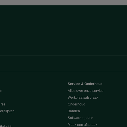
e
Service & Onderhoud
en
Alles over onze service
Werkplaatsafspraak
ures
Onderhoud
ijslijsten
Banden
Software-update
Maak een afspraak
 Hybride