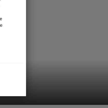
e
ze
re