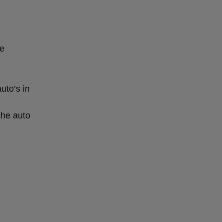
De
uto’s in
che auto