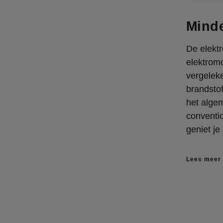
Mind
De elekt
elektromo
vergeleke
brandstof
het alge
conventio
geniet je
Lees meer 