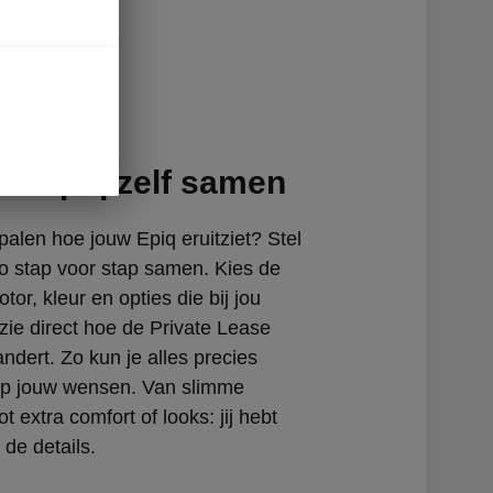
uw Epiq zelf samen
epalen hoe jouw Epiq eruitziet? Stel
o stap voor stap samen. Kies de
tor, kleur en opties die bij jou
zie direct hoe de Private Lease
ndert. Zo kun je alles precies
p jouw wensen. Van slimme
t extra comfort of looks: jij hebt
 de details.