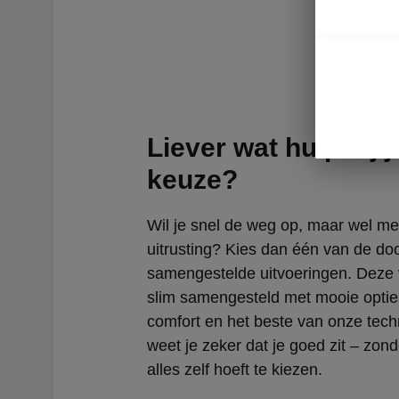
Liever wat hulp bij j
keuze?
Wil je snel de weg op, maar wel met
uitrusting? Kies dan één van de do
samengestelde uitvoeringen. Deze v
slim samengesteld met mooie optie
comfort en het beste van onze tech
weet je zeker dat je goed zit – zond
alles zelf hoeft te kiezen.