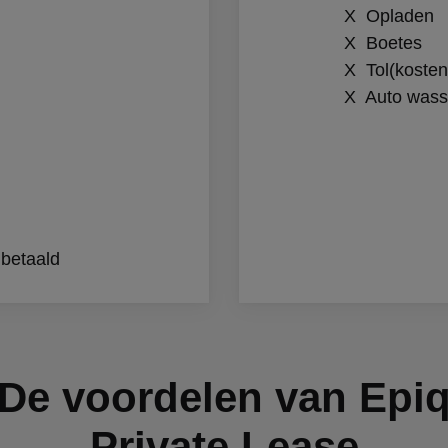
X Opladen
X Boetes
X Tol(kosten
X Auto was
gbetaald
De voordelen van Epi
Private Lease