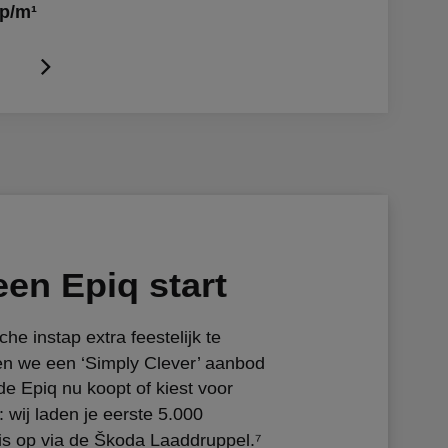
 p/m¹
en Epiq start
che instap extra feestelijk te
n we een ‘Simply Clever’ aanbod
 de Epiq nu koopt of kiest voor
 wij laden je eerste 5.000
tis op via de Škoda Laaddruppel.⁷