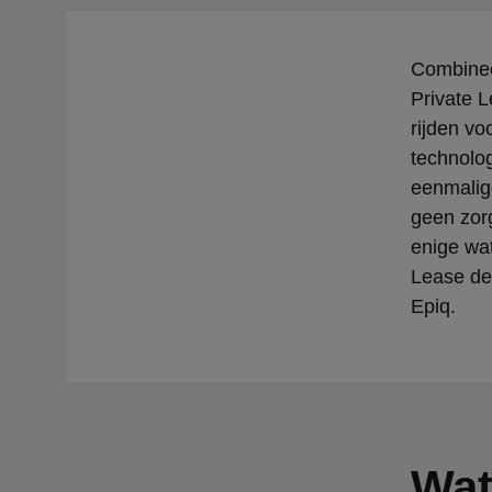
Combinee
Private 
rijden vo
technolog
eenmalige
geen zorg
enige wat
Lease de
Epiq.
Wat