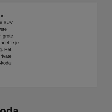
an
che SUV
wste
n grote
hoef je je
g. Het
rivate
Škoda
koda