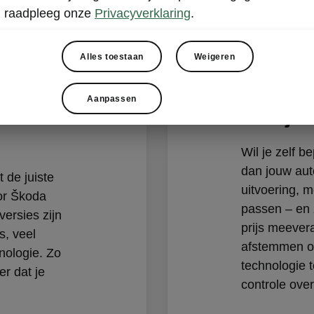
raadpleeg onze
Privacyverklaring
.
Alles toestaan
Weigeren
Aanpassen
e
Stel jo
Wil je zelf b
dan jouw aut
 de juiste
uitvoering, mo
or Škoda
passen – en 
ersies zijn
prijs meevera
s, veel
afstemmen o
nologie. Zo
technologie to
er dat je
controle over