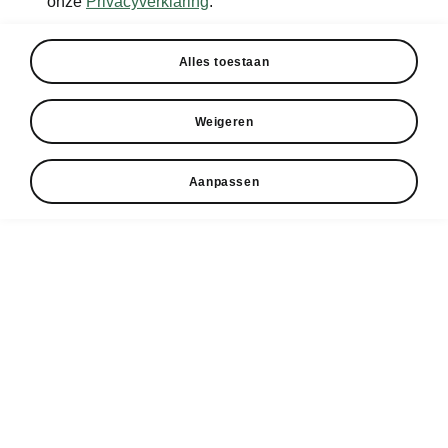
onze
Privacyverklaring
.
Alles toestaan
Private Lease
Financial Lease
Zakelijk leasen
Operational
Bekijk alle
Service &
Lease
Weigeren
Onderhoud
modellen
Accessoires
Short Lease
Alles over onze
Epiq
Opties &
service
features
Bijtelling
Aanpassen
Peaq
Werkplaatsafspraak
Brochures &
Pseudo-
Enyaq
prijslijsten
eindheffing
Onderhoud
Enyaq Coupé
Banden
Elroq
Elektrisch &
Over Škoda
Software-update
Hybride
Fabia
Over Škoda
Maak een
Alles over
afspraak
Kamiq
elektrisch rijden
Wielrennen
Garanties
Scala
Modellen
Geschiedenis
Reparaties
Karoq
Hoe werkt het?
Het logo
Pechhulp
Octavia Combi
Onderhoud &
software-