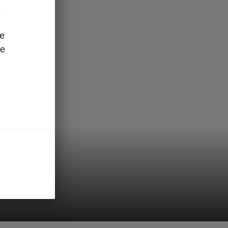
e
ze
re