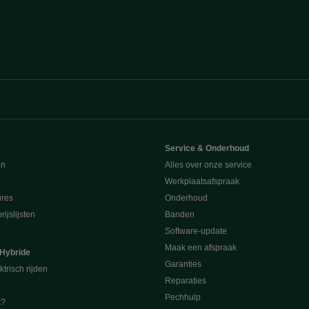
e
Service & Onderhoud
en
Alles over onze service
Werkplaatsafspraak
ures
Onderhoud
ijslijsten
Banden
Software-update
Maak een afspraak
 Hybride
Garanties
ktrisch rijden
Reparaties
Pechhulp
t?