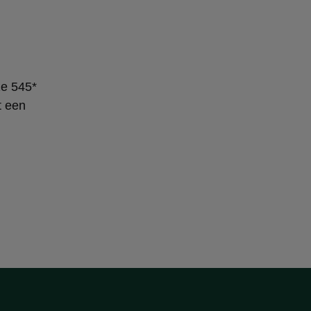
ze 545*
t een