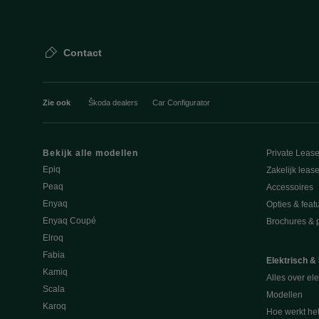
Contact
Zie ook
Škoda dealers
Car Configurator
Bekijk alle modellen
Private Leas
Epiq
Zakelijk leas
Peaq
Accessoires
Enyaq
Opties & feat
Enyaq Coupé
Brochures & pr
Elroq
Fabia
Elektrisch &
Kamiq
Alles over ele
Scala
Modellen
Karoq
Hoe werkt he