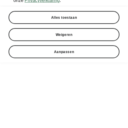
onze
Privacyverklaring
.
Alles toestaan
Weigeren
Aanpassen
Škoda Elroq slimme technologie
Digital Cockpit
In de Škoda Elroq is het instrumentenbord
exclusief uitgevoerd als Digital Cockpit. Het 5”
kleurenscherm biedt verschillende lay-outs:
basis, rijgegevens, rijhulpsystemen en
eindgegevens. Wisselen tussen de lay-outs