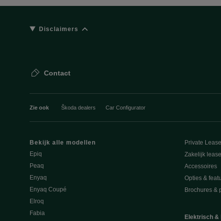
Disclaimers
Contact
Zie ook
Škoda dealers
Car Configurator
Bekijk alle modellen
Private Leas
Epiq
Zakelijk leas
Peaq
Accessoires
Enyaq
Opties & feat
Enyaq Coupé
Brochures & pr
Elroq
Fabia
Elektrisch &