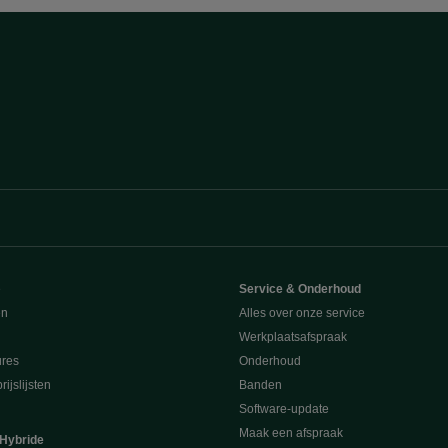
e
Service & Onderhoud
en
Alles over onze service
Werkplaatsafspraak
ures
Onderhoud
ijslijsten
Banden
Software-update
Maak een afspraak
 Hybride