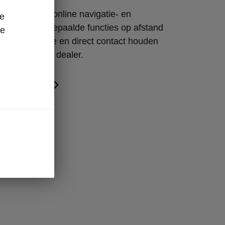
ect krijg je online navigatie- en
ze
sten, kun je bepaalde functies op afstand
re
je smartphone en direct contact houden
ijzijnde Škoda dealer.
 Connect