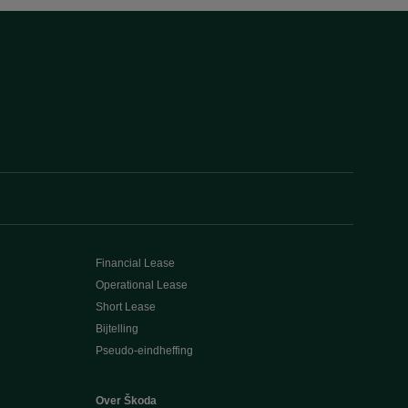
Financial Lease
Operational Lease
Short Lease
Bijtelling
Pseudo-eindheffing
Over Škoda