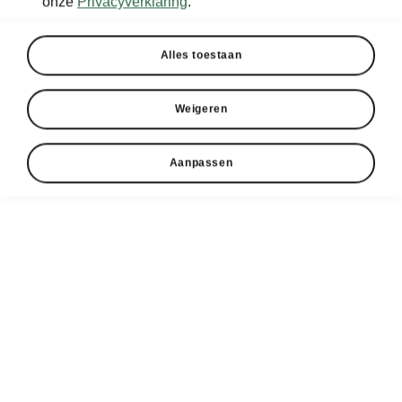
onze
Privacyverklaring
.
Alles toestaan
Weigeren
Aanpassen
Karoq Sportline Business
Sportieve uitvoering | Extra rijk uitgerust |
Vanaf € 44.990
Een SUV die sportiviteit en luxe moeiteloos
combineert met 18 inch PROCYON Aero Black
velgen, een hoogglans zwarte grille en